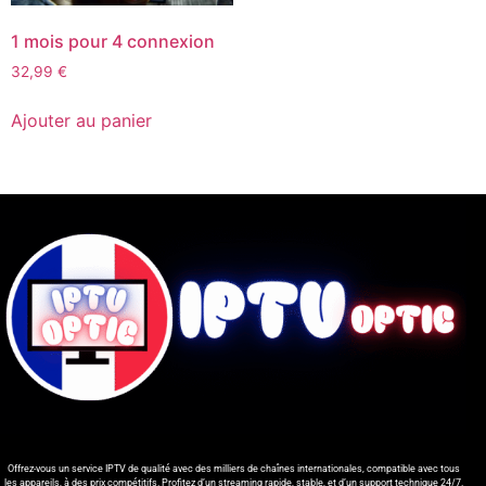
1 mois pour 4 connexion
32,99
€
Ajouter au panier
Offrez-vous un service IPTV de qualité avec des milliers de chaînes internationales, compatible avec tous
les appareils, à des prix compétitifs. Profitez d’un streaming rapide, stable, et d’un support technique 24/7.