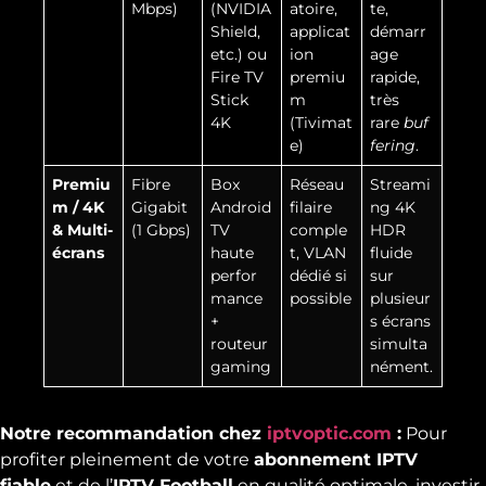
Mbps)
(NVIDIA
atoire,
te,
Shield,
applicat
démarr
etc.) ou
ion
age
Fire TV
premiu
rapide,
Stick
m
très
4K
(Tivimat
rare
buf
e)
fering
.
Premiu
Fibre
Box
Réseau
Streami
m / 4K
Gigabit
Android
filaire
ng 4K
& Multi-
(1 Gbps)
TV
comple
HDR
écrans
haute
t, VLAN
fluide
perfor
dédié si
sur
mance
possible
plusieur
+
s écrans
routeur
simulta
gaming
nément.
Notre recommandation chez
iptvoptic.com
:
Pour
profiter pleinement de votre
abonnement IPTV
fiable
et de l’
IPTV Football
en qualité optimale, investir