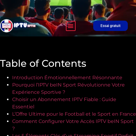
LISTE DES CHAÎNES
Essai gratuit
Table of Contents
Introduction Émotionnellement Résonnante
Pourquoi l’IPTV beIN Sport Révolutionne Votre
Expérience Sportive ?
Choisir un Abonnement IPTV Fiable : Guide
Essentiel
L’Offre Ultime pour le Football et le Sport en France
Comment Configurer Votre Accès IPTV beIN Sport
?
Les 5 Éléments Clés d’un Streaming Sportif Parfait