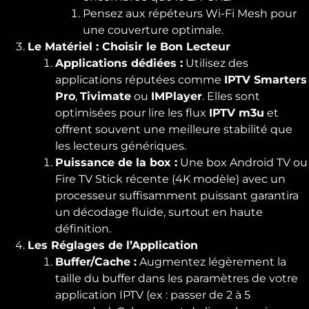
Pensez aux répéteurs Wi-Fi Mesh pour
une couverture optimale.
Le Matériel : Choisir le Bon Lecteur
Applications dédiées :
Utilisez des
applications réputées comme
IPTV Smarters
Pro
,
Tivimate
ou
IMPlayer
. Elles sont
optimisées pour lire les flux
IPTV m3u
et
offrent souvent une meilleure stabilité que
les lecteurs génériques.
Puissance de la box :
Une box Android TV ou
Fire TV Stick récente (4K modèle) avec un
processeur suffisamment puissant garantira
un décodage fluide, surtout en haute
définition.
Les Réglages de l’Application
Buffer/Cache :
Augmentez légèrement la
taille du buffer dans les paramètres de votre
application IPTV (ex : passer de 2 à 5