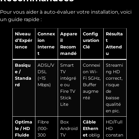
Pour vous aider à auto-évaluer votre installation, voici
un guide rapide :
Niveau
Connex
Appare
Config
Résulta
d’Expér
ion
il
uration
t
ience
Interne
Recom
Clé
Attend
t
mandé
u
Basiqu
ADSL/V
Smart
Connexi
Streami
e /
DSL
TV
on Wi-
ng HD
Standa
(>15
intégré
Fi 5GHz,
correct,
rd
Mbps)
e ou
Buffer
risque
Fire TV
augme
de
Stick
nté
baisse
Lite
qualité
en pic.
Optima
Fibre
Box
Câble
HD/Full
le / HD
(100-
Android
Ethern
HD
Fluide
300
TV
et
oblig
constan