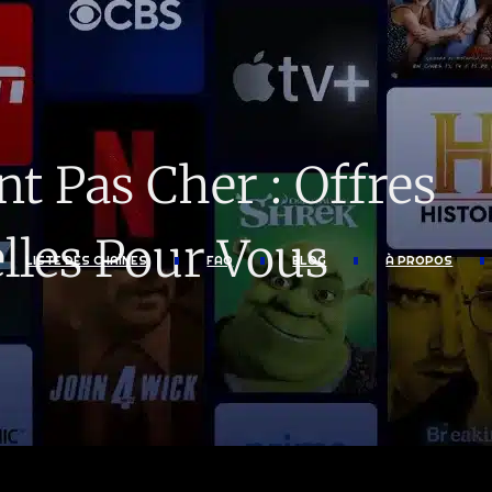
 Pas Cher : Offres
lles Pour Vous
LISTE DES CHAÎNES
FAQ
BLOG
À PROPOS